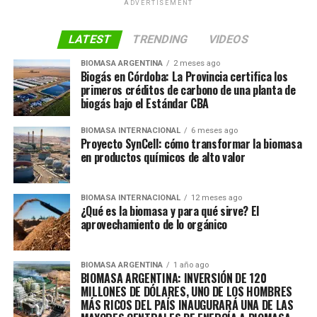
ADVERTISEMENT
LATEST
TRENDING
VIDEOS
BIOMASA ARGENTINA
2 meses ago
Biogás en Córdoba: La Provincia certifica los
primeros créditos de carbono de una planta de
biogás bajo el Estándar CBA
BIOMASA INTERNACIONAL
6 meses ago
Proyecto SynCell: cómo transformar la biomasa
en productos químicos de alto valor
BIOMASA INTERNACIONAL
12 meses ago
¿Qué es la biomasa y para qué sirve? El
aprovechamiento de lo orgánico
BIOMASA ARGENTINA
1 año ago
BIOMASA ARGENTINA: INVERSIÓN DE 120
MILLONES DE DÓLARES, UNO DE LOS HOMBRES
MÁS RICOS DEL PAÍS INAUGURARÁ UNA DE LAS