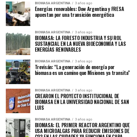
BIOMASA ARGENTINA
3 años ago
Energías renovables: Dow Argentina y FRESA
apuestan por una transición energética
BIOMASA ARGENTINA
3 años ago
BIOMASA: LA FORESTO INDUSTRIA Y SU ROL
SUSTANCIAL EN LA NUEVA BIOECONOMÍA Y LAS
ENERGÍAS RENOVABLES
BIOMASA ARGENTINA
3 años ago
Trevisán: “La generación de energía por
biomasa es un camino que Misiones ya transita”
BIOMASA ARGENTINA
3 años ago
CREARON EL PROYECTO INSTITUCIONAL DE
BIOMASA EN LA UNIVERSIDAD NACIONAL DE SAN
LUIS
BIOMASA ARGENTINA
3 años ago
BIOMASA: EL PRIMER REACTOR ARGENTINO QUE
USA MICROALGAS PARA REDUCIR EMISIONES DE
CO2 EN LAS CIUDADES YA FUNCIONA EN CABA