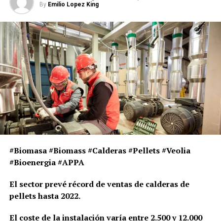
By
Emilio Lopez King
0
Tweet
Share
Share
SHARES
RELATED TOPICS:
ASOCIACION EUROPEA DE BIOMASA
BIOENERGIA
BIOMASA
BIOMASS
CALDERAS DE BIOMASA
ENERGIA A PARTIR DE BIOMASA FORESTAL
ENERGIAS RENOVABLES
FEATURED
RESIDUOS FORESTALES
#Biomasa #Biomass #Calderas #Pellets #Veolia
#Bioenergia #APPA
UP NEXT
Proyecto SynCell: cómo transformar la biomasa en
productos químicos de alto valor
El sector prevé récord de ventas de calderas de
pellets hasta 2022.
DON'T MISS
EXPOBIOMASA 2025: se analizará el papel de la biomasa
en la sustitución de combustibles fósiles
El coste de la instalación varía entre 2.500 y 12.000