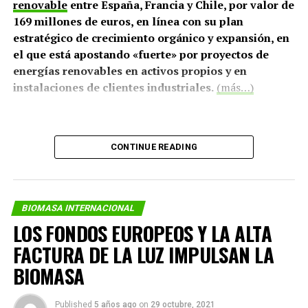
renovable
entre España, Francia y Chile, por valor de
Además de los beneficios medioambientales, “la
169 millones de euros, en línea con su plan
producción de biomasa puede suponer un revulsivo”
estratégico de crecimiento orgánico y expansión, en
para la actividad económica en las áreas rurales
el que está apostando «fuerte» por proyectos de
alrededor de las centrales generadoras, ya que las
energías renovables en activos propios y en
actividades agrícolas y forestales son una fuente
instalaciones de clientes industriales.
(más…)
permanente de materia prima. Por ejemplo, la planta de
Sangüesa (en Navarra, España), de la compañía Acciona,
trabaja con 50 empresas que suministran paja
CONTINUE READING
procedente de unos 800 agricultores locales.
“Las plantas de biomasa dinamizan la economía y abren
una vía de futuro para regiones que sufren una gran
BIOMASA INTERNACIONAL
despoblación”, concluye el profesor de Ingeniería
LOS FONDOS EUROPEOS Y LA ALTA
Eléctrica en la Universidad de León, David Borge.
FACTURA DE LA LUZ IMPULSAN LA
Fuente: BBVA
BIOMASA
Published
5 años ago
on
29 octubre, 2021