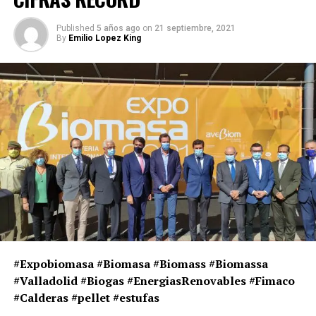
Published
5 años ago
on
21 septiembre, 2021
By
Emilio Lopez King
#Expobiomasa #Biomasa #Biomass #Biomassa
#Valladolid #Biogas #EnergiasRenovables #Fimaco
#Calderas #pellet #estufas