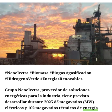
Ventajas de utilizar la energía de la biomasa
La biomasa se puede usar para generar electricidad en
plantas especializadas, que usan la materia orgánica
#Neoelectra #Biomasa #Biogas #gasificacion
para convertir el agua en vapor y mover turbinas
#HidrogenoVerde #EnergiasRenovables
conectadas a generadores que transforman el
Grupo Neoelectra, proveedor de soluciones
movimiento en electricidad. Las instalaciones modernas
energéticas para la industria, tiene previsto
incorporan filtros de humos y recogida de cenizas y
desarrollar durante 2023 85 megavatios (MW)
escorias que pueden reutilizarse como fertilizantes y
eléctricos y 102 megavatios térmicos de
energía
áridos para recuperar terrenos degradados.