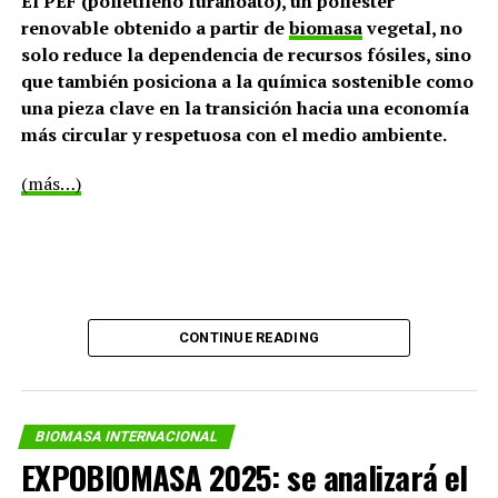
El PEF (polietileno furanoato), un poliéster
asegurar la generación y el consumo.
renovable obtenido a partir de
biomasa
vegetal, no
solo reduce la dependencia de recursos fósiles, sino
que también posiciona a la química sostenible como
una pieza clave en la transición hacia una economía
más circular y respetuosa con el medio ambiente.
(más…)
CONTINUE READING
Tipos de biomasa
La biomasa se puede clasificar según su origen y
composición, siendo las principales categorías la
BIOMASA INTERNACIONAL
biomasa forestal, agrícola y los residuos orgánicos.
EXPOBIOMASA 2025: se analizará el