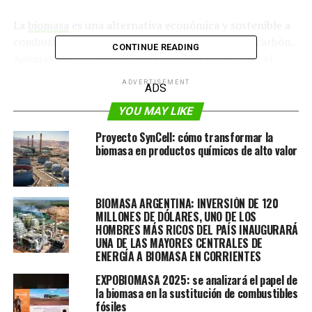
La
biomasa
es una alternativa económica y sostenible a
combustibles tradicionales como el gasóleo o el carbón.
CONTINUE READING
Además, facilita la economía circular, el reciclaje, el
mantenimiento de las masas forestales y la
ADVERTISEMENT
ADS
revalorización de restos de la explotación agropecuaria.
YOU MAY LIKE
Calderas de biomasa: una segunda vida sostenible
Proyecto SynCell: cómo transformar la
para los residuos vegetales
biomasa en productos químicos de alto valor
La biomasa se suma a otras fuentes de energías
renovables como las que se encuentran en ríos y mares,
BIOMASA ARGENTINA: INVERSIÓN DE 120
en el viento, el sol o en las entrañas terrestres. Según la
MILLONES DE DÓLARES, UNO DE LOS
Asociación Europea de Biomasa
, ya representa más de
HOMBRES MÁS RICOS DEL PAÍS INAUGURARÁ
la mitad de toda la energía renovable consumida en
UNA DE LAS MAYORES CENTRALES DE
Europa. Además, genera cerca de 700.000 empleos en el
ENERGÍA A BIOMASA EN CORRIENTES
continente. Casi la mitad de estos empleos están
EXPOBIOMASA 2025: se analizará el papel de
destinados a la producción de biocombustibles sólidos
la biomasa en la sustitución de combustibles
como pellets, astillas, huesos de aceituna o leña.
fósiles