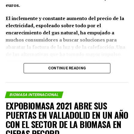
euros.
El inclemente y constante aumento del precio de la
electricidad, espoleado sobre todo por el
encarecimiento del gas natural, ha empujado a
muchos consumidores a buscar soluciones para
abaratar la factura de la luz y de la calefacción. Una
de las alternativas que ha tomado mayor impulso
durante este año ha sido la biomasa, un tipo de
renovable que utiliza materia biológica (como
CONTINUE READING
puede ser la madera o los huesos de aceituna) para
producir energía.
(más…)
BIOMASA INTERNACIONAL
EXPOBIOMASA 2021 ABRE SUS
PUERTAS EN VALLADOLID EN UN AÑO
CON EL SECTOR DE LA BIOMASA EN
CIFRAS RECORD