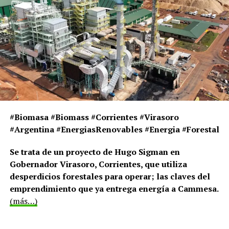
“Quemamos la chala de maní que se produce en la zona
industrial en la firma Lorenzati. La chala se quema en
una caldera que produce la
energía
suficiente para
generar vapor. Este vapor mueve una turbina que activa
un generador que entrega la energía”, indicó el
ingeniero.
FUENTE: LA VOZ
#Biomasa #Biomass #Corrientes #Virasoro
#Argentina #EnergiasRenovables #Energia #Forestal
Se trata de un proyecto de Hugo Sigman en
Gobernador Virasoro, Corrientes, que utiliza
desperdicios forestales para operar; las claves del
emprendimiento que ya entrega energía a Cammesa.
(más…)
0
Tweet
Share
Share
SHARES