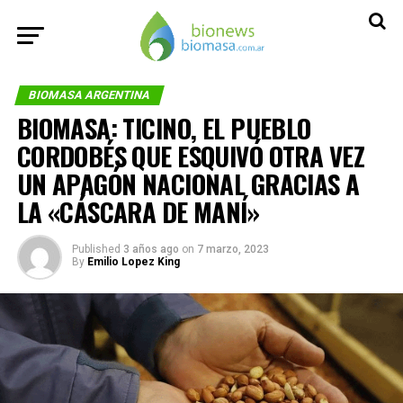
BIOMASA ARGENTINA
BIOMASA: TICINO, EL PUEBLO
CORDOBÉS QUE ESQUIVÓ OTRA VEZ
UN APAGÓN NACIONAL GRACIAS A
LA «CÁSCARA DE MANÍ»
Published
3 años ago
on
7 marzo, 2023
By
Emilio Lopez King