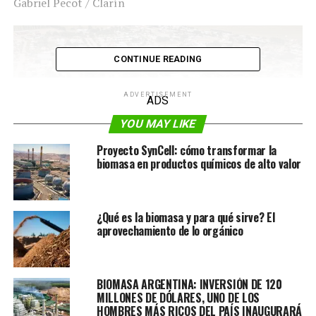
Gabriel Pecot / Clarín
CONTINUE READING
ADVERTISEMENT
ADS
YOU MAY LIKE
Proyecto SynCell: cómo transformar la
biomasa en productos químicos de alto valor
¿Qué es la biomasa y para qué sirve? El
aprovechamiento de lo orgánico
Ya pasó en 2019, y volvió a repetirse en este 2023. La
localidad cordobesa de Ticino logró ser autosustentable
gracias a un sistema de
biomasa
y no sufrió el apagón
BIOMASA ARGENTINA: INVERSIÓN DE 120
energético que padecieron 20 millones de argentinos.
MILLONES DE DÓLARES, UNO DE LOS
HOMBRES MÁS RICOS DEL PAÍS INAUGURARÁ