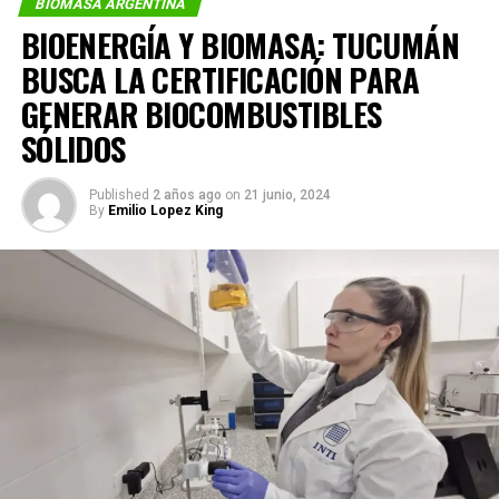
BIOMASA ARGENTINA
BIOENERGÍA Y BIOMASA: TUCUMÁN
BUSCA LA CERTIFICACIÓN PARA
GENERAR BIOCOMBUSTIBLES
SÓLIDOS
Published
2 años ago
on
21 junio, 2024
By
Emilio Lopez King