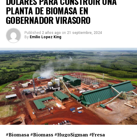
DÓLARES PARA CONSTRUIR UNA
PLANTA DE BIOMASA EN
GOBERNADOR VIRASORO
Published
2 años ago
on
21 septiembre, 2024
By
Emilio Lopez King
#Biomasa #Biomass #HugoSigman #Fresa