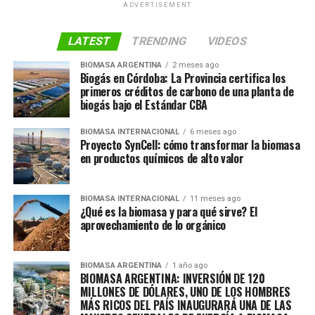
ADVERTISEMENT
LATEST
TRENDING
VIDEOS
BIOMASA ARGENTINA
2 meses ago
Biogás en Córdoba: La Provincia certifica los
primeros créditos de carbono de una planta de
biogás bajo el Estándar CBA
BIOMASA INTERNACIONAL
6 meses ago
Proyecto SynCell: cómo transformar la biomasa
en productos químicos de alto valor
BIOMASA INTERNACIONAL
11 meses ago
¿Qué es la biomasa y para qué sirve? El
aprovechamiento de lo orgánico
BIOMASA ARGENTINA
1 año ago
BIOMASA ARGENTINA: INVERSIÓN DE 120
MILLONES DE DÓLARES, UNO DE LOS HOMBRES
MÁS RICOS DEL PAÍS INAUGURARÁ UNA DE LAS