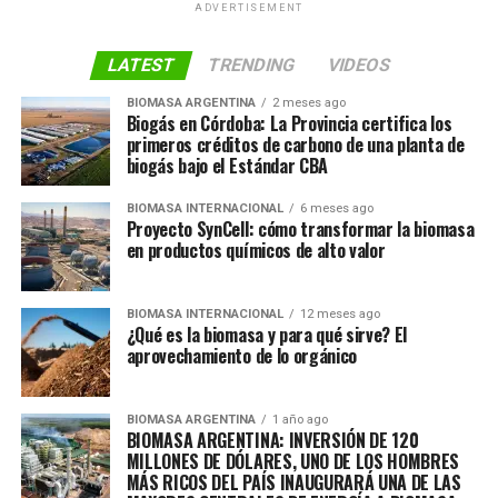
ADVERTISEMENT
LATEST
TRENDING
VIDEOS
BIOMASA ARGENTINA
2 meses ago
Biogás en Córdoba: La Provincia certifica los
primeros créditos de carbono de una planta de
biogás bajo el Estándar CBA
BIOMASA INTERNACIONAL
6 meses ago
Proyecto SynCell: cómo transformar la biomasa
en productos químicos de alto valor
BIOMASA INTERNACIONAL
12 meses ago
¿Qué es la biomasa y para qué sirve? El
aprovechamiento de lo orgánico
BIOMASA ARGENTINA
1 año ago
BIOMASA ARGENTINA: INVERSIÓN DE 120
MILLONES DE DÓLARES, UNO DE LOS HOMBRES
MÁS RICOS DEL PAÍS INAUGURARÁ UNA DE LAS