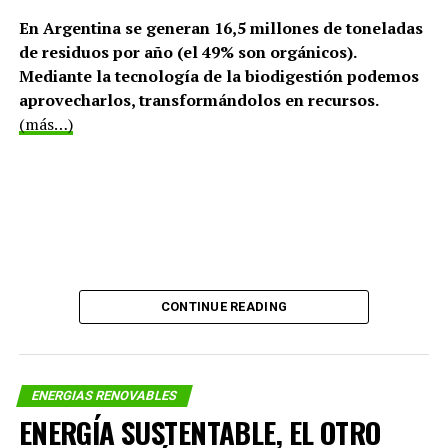
En Argentina se generan 16,5 millones de toneladas
de residuos por año (el 49% son orgánicos).
Mediante la tecnología de la biodigestión podemos
aprovecharlos, transformándolos en recursos.
(más…)
0
Tweet
Share
Share
SHARES
RELATED TOPICS:
BIOMASA FORESTAL
BIOMASA PAJA
CELULOSA BIOMASA
ETANOL A PARTIR DE BIOMASA CELULOSICA
ETANOL A PARTIR DE BIOMASA FORESTAL
ETANOL A PARTIR DE PAJA
MIT BIOFUELS
MIT BIOMASA FORESTAL
MIT BIOMASS
CONTINUE READING
UP NEXT
¿CÓMO OBTENER ENERGÍA A PARTIR DE RESIDUOS?
DON'T MISS
ENERGÍA SUSTENTABLE, EL OTRO GRAN DESAFÍO GLOBAL
ENERGIAS RENOVABLES
ENERGÍA SUSTENTABLE, EL OTRO