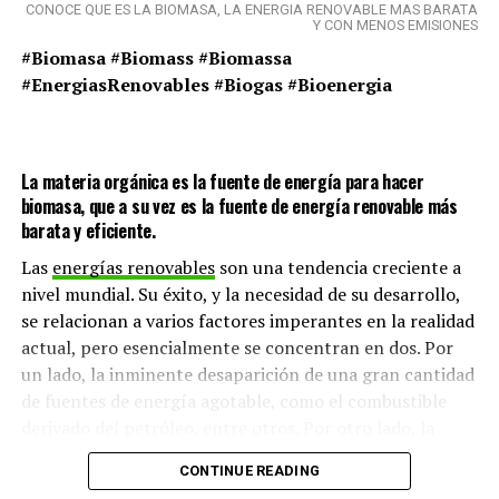
CONOCE QUE ES LA BIOMASA, LA ENERGIA RENOVABLE MAS BARATA
Y CON MENOS EMISIONES
#Biomasa #Biomass #Biomassa
#EnergiasRenovables #Biogas #Bioenergia
La materia orgánica es la fuente de energía para hacer
biomasa, que a su vez es la fuente de energía renovable más
barata y eficiente.
Las
energías renovables
son una tendencia creciente a
nivel mundial. Su éxito, y la necesidad de su desarrollo,
se relacionan a varios factores imperantes en la realidad
actual, pero esencialmente se concentran en dos. Por
un lado, la inminente desaparición de una gran cantidad
de fuentes de energía agotable, como el combustible
derivado del petróleo, entre otros. Por otro lado, la
contaminación ambiental, que se constituye como un
CONTINUE READING
problema para todos los países del mundo y para todos