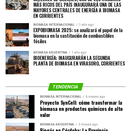
La generación de energía a través de la biomasa es
MÁS RICOS DEL PAÍS INAUGURARÁ UNA DE LAS
MAYORES CENTRALES DE ENERGÍA A BIOMASA
básicamente utilizar la materia orgánica como fuente
EN CORRIENTES
energética. Esta materia orgánica no es homogénea ni
sale de los mismos lugares; esto significa que es
BIOMASA INTERNACIONAL
1 año ago
EXPOBIOMASA 2025: se analizará el papel de la
heterogénea. Pueden ser desde desechos de agricultura
biomasa en la sustitución de combustibles
(carozos de aceituna o de algunas frutas, cáscaras de
fósiles
frutos secos, restos de poda de parras, por ejemplo) a
restos de madera, como pallets o aserrín. De cualquiera
BIOMASA ARGENTINA
1 año ago
BIOENERGÍA: INAUGURARÁN LA SEGUNDA
de esos productos mencionados, que la mayoría de las
PLANTA DE BIOMASA EN VIRASORO, CORRIENTES
personas desecha, se puede hacer biomasa y generar, así,
energía renovable y segura.
TENDENCIA
Es importante tener en cuenta que se trata del tipo de
producción de energía más barata, renovable y con
BIOMASA INTERNACIONAL
6 meses ago
menos emisiones por su forma de combustión. Además,
Proyecto SynCell: cómo transformar la
biomasa en productos químicos de alto
ayuda a mantener limpios los bosques por lo que ayuda
valor
en la prevención de incendios.
BIOMASA ARGENTINA
2 meses ago
La biomasa utiliza la materia orgánica como fuente
Biogás en Córdoba: La Provincia