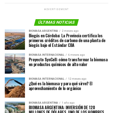
sus habitantes, dado que no distingue entre clases,
fronteras ni ideologías.
ADVERTISEMENT
Una de las fuentes de energía renovable que existen
ÚLTIMAS NOTICIAS
actualmente es la biomasa.
BIOMASA ARGENTINA
2 meses ago
Biogás en Córdoba: La Provincia certifica los
primeros créditos de carbono de una planta de
biogás bajo el Estándar CBA
BIOMASA INTERNACIONAL
6 meses ago
Proyecto SynCell: cómo transformar la biomasa
en productos químicos de alto valor
BIOMASA INTERNACIONAL
12 meses ago
Es un término con el que la mayoría de las personas no
¿Qué es la biomasa y para qué sirve? El
aprovechamiento de lo orgánico
está familiarizada, pero que se configura como una
fuente de energía segura, limpia y eficiente.
BIOMASA ARGENTINA
1 año ago
¿Qué es la biomasa?
BIOMASA ARGENTINA: INVERSIÓN DE 120
MILLONES DE DÓLARES, UNO DE LOS HOMBRES